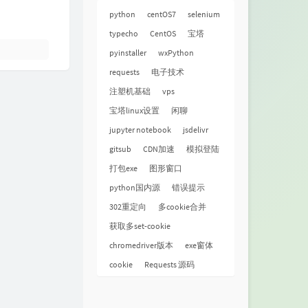
python
centOS7
selenium
typecho
CentOS
宝塔
pyinstaller
wxPython
requests
电子技术
注塑机基础
vps
宝塔linux设置
闲聊
jupyter notebook
jsdelivr
gitsub
CDN加速
模拟登陆
打包exe
图形窗口
python国内源
错误提示
302重定向
多cookie合并
获取多set-cookie
chromedriver版本
exe窗体
cookie
Requests 源码