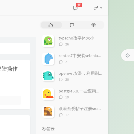
新
热
最
随
门
新
机
文
评
文
typecho改字体大小
章
论
章
评
26
论
数：
centos7中安装selenium chromedriver 无GUI运行
评
21
论
的登陆操作
数：
openwrt安装，利用剩余空间，添加微信推送
评
20
论
数：
postgreSQL一些查询语法
评
19
论
数：
跟着吾爱帖子注册snapde
评
17
论
数：
标签云