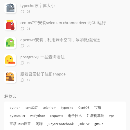
文
评
文
typecho改字体大小
章
论
章
评
26
论
数：
centos7中安装selenium chromedriver 无GUI运行
评
21
论
数：
openwrt安装，利用剩余空间，添加微信推送
评
20
论
数：
postgreSQL一些查询语法
评
19
论
数：
跟着吾爱帖子注册snapde
评
17
论
数：
标签云
python
centOS7
selenium
typecho
CentOS
宝塔
pyinstaller
wxPython
requests
电子技术
注塑机基础
vps
宝塔linux设置
闲聊
jupyter notebook
jsdelivr
gitsub