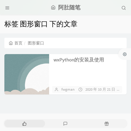
阿肚随笔
标签 图形窗口 下的文章
首页
图形窗口
wxPython的安装及使用
fwgman
2020 年 10 月 21 日
暂
热
最
随
门
新
机