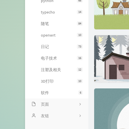
python
66
typecho
14
随笔
84
openwrt
10
日记
73
电子技术
16
注塑及相关
12
3D打印
10
软件
6
页面
关于
友链
闲言碎语
全球主机交流论坛