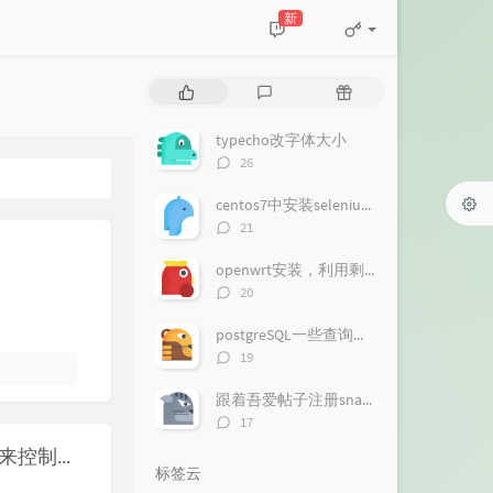
新
热
最
随
门
新
机
文
评
文
typecho改字体大小
章
论
章
评
26
论
数：
centos7中安装selenium chromedriver 无GUI运行
评
21
论
数：
openwrt安装，利用剩余空间，添加微信推送
评
20
论
数：
postgreSQL一些查询语法
评
19
论
数：
跟着吾爱帖子注册snapde
评
17
论
klipper通过辅助MUC，利用香橙派zero2的IO口来控制下位机开关机
数：
标签云