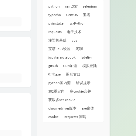
python
centOS7
selenium
typecho
CentOS
宝塔
pyinstaller
wxPython
requests
电子技术
注塑机基础
vps
宝塔linux设置
闲聊
jupyter notebook
jsdelivr
gitsub
CDN加速
模拟登陆
打包exe
图形窗口
python国内源
错误提示
302重定向
多cookie合并
获取多set-cookie
chromedriver版本
exe窗体
cookie
Requests 源码