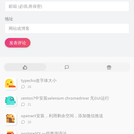
地址
发表评论
热
最
随
门
新
机
文
评
文
typecho改字体大小
章
论
章
评
26
论
数：
centos7中安装selenium chromedriver 无GUI运行
评
21
论
数：
openwrt安装，利用剩余空间，添加微信推送
评
20
论
数：
postgreSQL一些查询语法