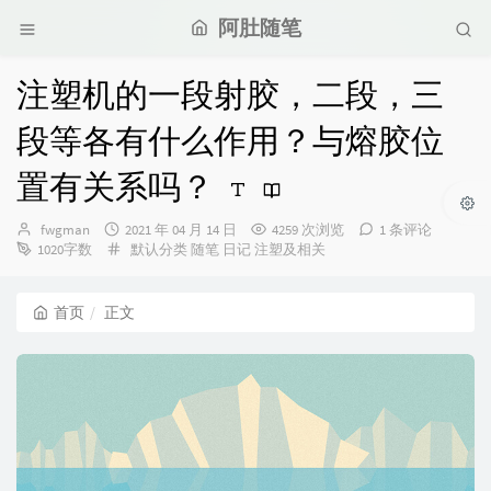
阿肚随笔
注塑机的一段射胶，二段，三
段等各有什么作用？与熔胶位
置有关系吗？
博
发
fwgman
2021 年 04 月 14 日
4259 次浏览
1 条评论
主：
布
分
1020字数
默认分类
随笔
日记
注塑及相关
时
类：
间：
首页
正文