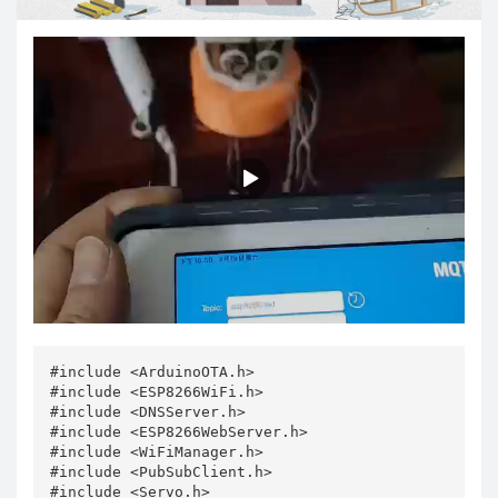
#include <ArduinoOTA.h>

#include <ESP8266WiFi.h>

#include <DNSServer.h>

#include <ESP8266WebServer.h>

#include <WiFiManager.h>

#include <PubSubClient.h>

#include <Servo.h>
