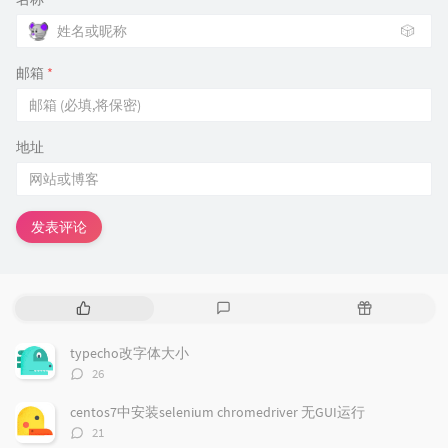
🎲
邮箱
*
地址
发表评论
热
最
随
门
新
机
文
评
文
typecho改字体大小
章
论
章
评
26
论
数：
centos7中安装selenium chromedriver 无GUI运行
评
21
论