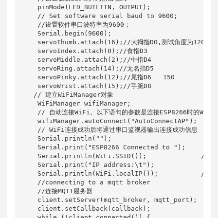
    pinMode(LED_BUILTIN, OUTPUT);

    // Set software serial baud to 9600;

    //设置软件串口波特率为9600；

    Serial.begin(9600);

    servoThumb.attach(16);//大拇指D0,测试角度为120

    servoIndex.attach(0);//食指D3

    servoMiddle.attach(2);//中指D4

    servoRing.attach(14);//无名指D5

    servoPinky.attach(12);//尾指D6   150

    servoWrist.attach(15);//手腕D8

   // 建立WiFiManager对象

    WiFiManager wifiManager; 

    // 自动连接WiFi。以下语句的参数是连接ESP8266时的WiFi名
    wifiManager.autoConnect("AutoConnectAP");

    // WiFi连接成功后将通过串口监视器输出连接成功信息 

    Serial.println(""); 

    Serial.print("ESP8266 Connected to ");

    Serial.println(WiFi.SSID());              // W
    Serial.print("IP address:\t");

    Serial.println(WiFi.localIP());           // IP
    //connecting to a mqtt broker

    //连接MQTT服务器

    client.setServer(mqtt_broker, mqtt_port);

    client.setCallback(callback);

    while (!client.connected()) {
