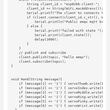
        String client_id = "esp8266-client-";

        client_id += String(WiFi.macAddress());

        Serial.printf("The client %s connects to t
        if (client.connect(client_id.c_str(), mqtt_
            Serial.println("Public emqx mqtt broker
        } else {

            Serial.print("failed with state ");

            Serial.print(client.state());

            delay(2000);

        }

    }

    // publish and subscribe

    client.publish(topic, "hello emqx");

    client.subscribe(topic);

}

void Hand(String message){

    if (message[1] == '1') { servoThumb.write(1
    if (message[2] == '1') { servoIndex.write(15
    if (message[3] == '1') { servoMiddle.write(1
    if (message[4] == '1') { servoRing.write(150
    if (message[5] == '1') { servoPinky.write(15
    if (message[6] == '1') { servoWrist.write(30