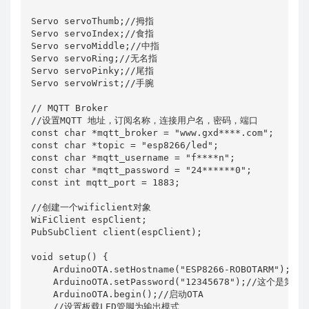
Servo servoThumb;//拇指

Servo servoIndex;//食指

Servo servoMiddle;//中指

Servo servoRing;//无名指

Servo servoPinky;//尾指

Servo servoWrist;//手腕

// MQTT Broker

//设置MQTT 地址，订阅名称，连接用户名，密码，端口

const char *mqtt_broker = "www.gxd****.com";

const char *topic = "esp8266/led";

const char *mqtt_username = "f****n";

const char *mqtt_password = "24******0";

const int mqtt_port = 1883;

//创建一个wificlient对象                              
WiFiClient espClient;

PubSubClient client(espClient);

void setup() {

    ArduinoOTA.setHostname("ESP8266-ROBOTARM");

    ArduinoOTA.setPassword("12345678");//这个
    ArduinoOTA.begin();//启动OTA 

    //设置板载LED管脚为输出模式
