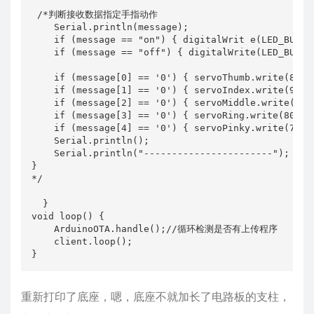
 /*判断接收数据指定手指动作

    Serial.println(message);

    if (message == "on") { digitalWrit e(LED_BUILTI
    if (message == "off") { digitalWrite(LED_BUILTI
    if (message[0] == '0') { servoThumb.write(8
    if (message[1] == '0') { servoIndex.write(90
    if (message[2] == '0') { servoMiddle.write(1
    if (message[3] == '0') { servoRing.write(80)
    if (message[4] == '0') { servoPinky.write(75
    Serial.println();

    Serial.println("-----------------------");

}

*/  

  }

void loop() {

    ArduinoOTA.handle();//循环检测是否有上传程序

    client.loop();

}
重新打印了底座，嗯，底座不就加长了电路板的支柱，