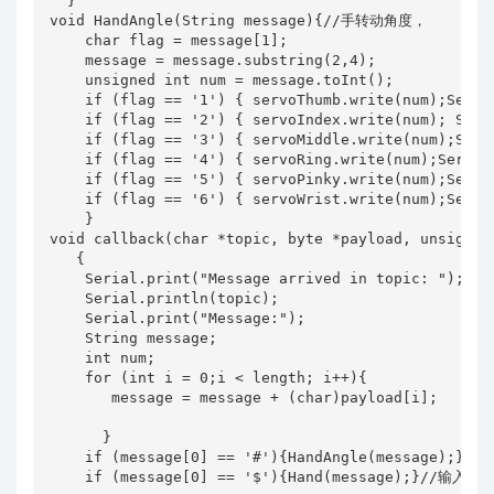
  }

void HandAngle(String message){//手转动角度，

    char flag = message[1];

    message = message.substring(2,4);

    unsigned int num = message.toInt();

    if (flag == '1') { servoThumb.write(num);Ser
    if (flag == '2') { servoIndex.write(num); Ser
    if (flag == '3') { servoMiddle.write(num);Ser
    if (flag == '4') { servoRing.write(num);Seri
    if (flag == '5') { servoPinky.write(num);Seri
    if (flag == '6') { servoWrist.write(num);Seri
    }

void callback(char *topic, byte *payload, unsigned 
   {

    Serial.print("Message arrived in topic: ");

    Serial.println(topic);

    Serial.print("Message:");

    String message;

    int num;

    for (int i = 0;i < length; i++){

       message = message + (char)payload[i];

      }

    if (message[0] == '#'){HandAngle(mes
    if (message[0] == '$'){Hand(message