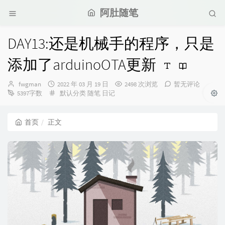
阿肚随笔
DAY13:还是机械手的程序，只是
添加了arduinoOTA更新
博
发
fwgman
2022 年 03 月 19 日
2498 次浏览
暂无评论
主：
布
分
5397字数
默认分类
随笔
日记
时
类：
间：
首页
正文