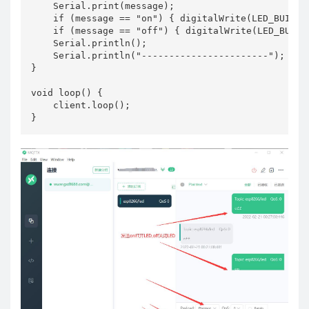
    Serial.print(message);

    if (message == "on") { digitalWrite(LED_BUILTIN
    if (message == "off") { digitalWrite(LED_BUILTI
    Serial.println();

    Serial.println("-----------------------");

}

void loop() {

    client.loop();

}