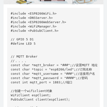
#include <ESP8266WiFi.h>

#include <DNSServer.h>

#include <ESP8266WebServer.h>

#include <WiFiManager.h>

#include <PubSubClient.h>

// GPIO 5 D1

#define LED 5

// MQTT Broker

//，，，，

const char *mqtt_broker = "###";//设置MQTT 地址

const char *topic = "esp8266/led";//订阅名称

const char *mqtt_username = "###";//连接用户名

const char *mqtt_password = "####";//密码

const int mqtt_port = 1883;//端口

//创建一个wificlient对象

WiFiClient espClient;

PubSubClient client(espClient);
