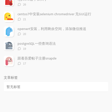
章
论
章
评
26
论
数：
centos7中安装selenium chromedriver 无GUI运行
评
21
论
数：
openwrt安装，利用剩余空间，添加微信推送
评
20
论
数：
postgreSQL一些查询语法
评
19
论
数：
跟着吾爱帖子注册snapde
评
17
论
数：
文章标签
暂无标签