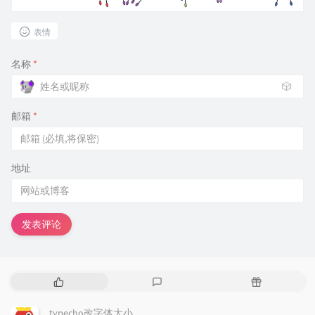
表情
名称
*
🎲
邮箱
*
地址
发表评论
热
最
随
门
新
机
文
评
文
typecho改字体大小