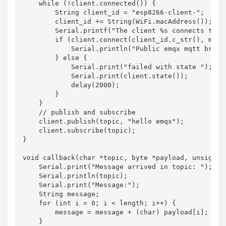
    while (!client.connected()) {

        String client_id = "esp8266-client-";

        client_id += String(WiFi.macAddress());

        Serial.printf("The client %s connects to t
        if (client.connect(client_id.c_str(), mqtt_
            Serial.println("Public emqx mqtt broker
        } else {

            Serial.print("failed with state ");

            Serial.print(client.state());

            delay(2000);

        }

    }

    // publish and subscribe

    client.publish(topic, "hello emqx");

    client.subscribe(topic);

}

void callback(char *topic, byte *payload, unsigned 
    Serial.print("Message arrived in topic: ");

    Serial.println(topic);

    Serial.print("Message:");

    String message;

    for (int i = 0; i < length; i++) {

        message = message + (char) payload[i];  // 
    }
