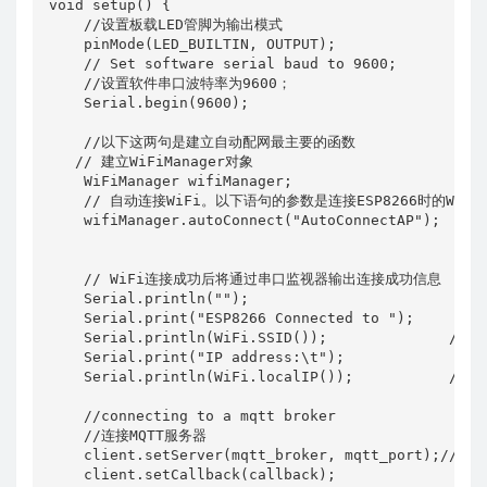
void setup() {

    //设置板载LED管脚为输出模式

    pinMode(LED_BUILTIN, OUTPUT);

    // Set software serial baud to 9600;

    //设置软件串口波特率为9600；

    Serial.begin(9600);

    //以下这两句是建立自动配网最主要的函数

   // 建立WiFiManager对象

    WiFiManager wifiManager; 

    // 自动连接WiFi。以下语句的参数是连接ESP8266时的WiFi名
    wifiManager.autoConnect("AutoConnectAP");

    // WiFi连接成功后将通过串口监视器输出连接成功信息 

    Serial.println(""); 

    Serial.print("ESP8266 Connected to ");

    Serial.println(WiFi.SSID());              // W
    Serial.print("IP address:\t");

    Serial.println(WiFi.localIP());           // IP
    //connecting to a mqtt broker

    //连接MQTT服务器

    client.setServer(mqtt_broker, mqtt_port);//

    client.setCallback(callback);
