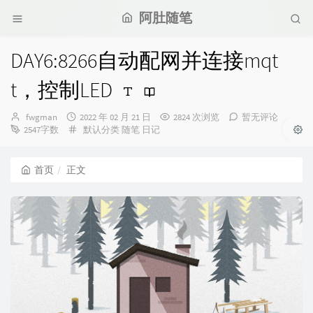
阿肚随笔
DAY6:8266自动配网并连接mqt
t，控制LED
博
发
fwgman
2022 年 02 月 21 日
2824 次浏览
暂无评论
主：
布
分
2547字数
默认分类
随笔
日记
时
类：
间：
首页
正文